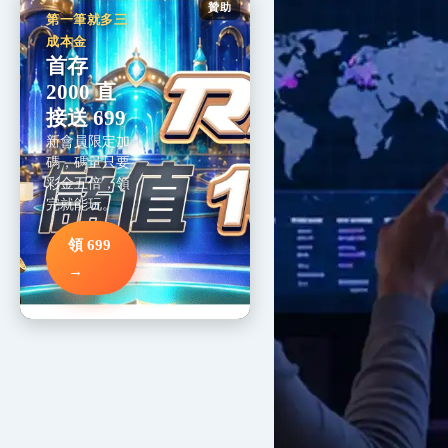
贊助
第一筆就多三
成本金
首存
2000 直
接送 699
新會員限定加
碼，碼量只要
彩金五倍，領
完就能玩。
領 699
→