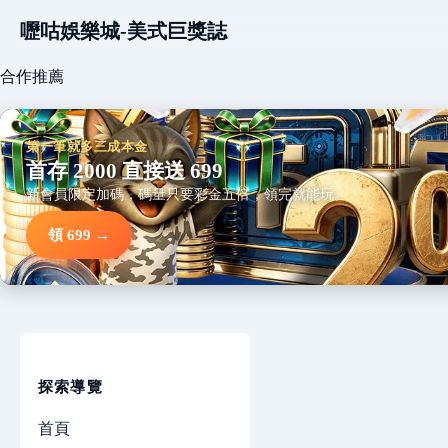
嚦咕娛樂城-美式巨獎誌
合作推薦
第一筆就多三成本金
首存 2000 直接送 699
新會員限定加碼，碼量只要彩金五倍，領完就能玩。
領 699 →
探索導覽
首頁