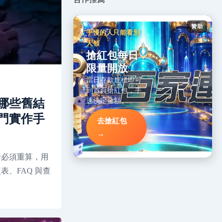
贊助
手慢的人只能看別
人領
搶紅包每日
限量開放
當日存款達標即可
到首頁搶紅包，手
速決定金額。
哪些舊結
門實作手
去搶紅包
→
論必須重算，用
、FAQ 與查