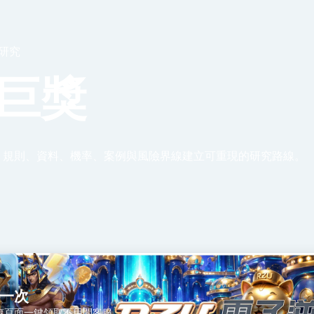
篇研究
巨獎
、規則、資料、機率、案例與風險界線建立可重現的研究路線。
的
一次
惠頁面一鍵領取不用問客服。