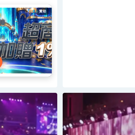
贊助
走
轉
轉盤
天都