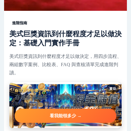
進階指南
美式巨獎資訊到什麼程度才足以做決
定：基礎入門實作手冊
美式巨獎資訊到什麼程度才足以做決定，用四步流程、
兩組數字案例、比較表、FAQ 與查核清單完成進階判
讀。
贊助
你現在卡在哪一階？
存越多送越多，階梯彩金
累積儲值達標自動解鎖對應彩金，階梯越高送越狠。
看我能領多少 →