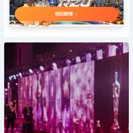
回鍋會員專屬彩金，優惠頁面一鍵領取不用問客服。
領回歸禮 →