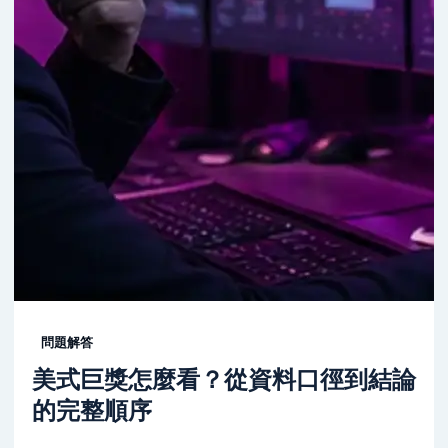
問題解答
美式巨獎怎麼看？從資料口徑到結論
的完整順序