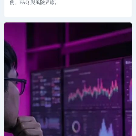
例、FAQ 與風險界線。