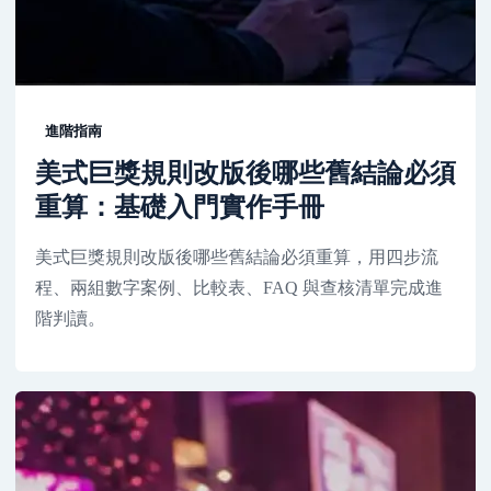
進階指南
美式巨獎規則改版後哪些舊結論必須
重算：基礎入門實作手冊
美式巨獎規則改版後哪些舊結論必須重算，用四步流
程、兩組數字案例、比較表、FAQ 與查核清單完成進
階判讀。