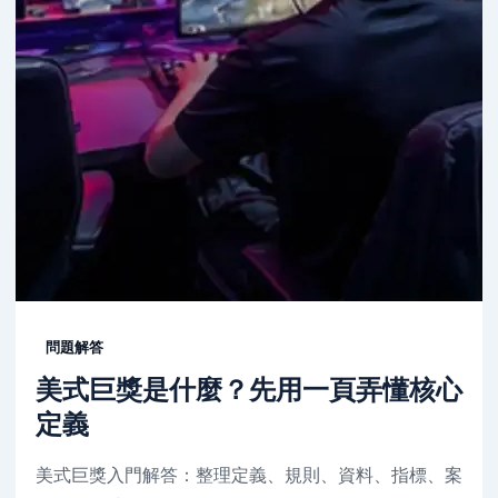
問題解答
美式巨獎是什麼？先用一頁弄懂核心
定義
美式巨獎入門解答：整理定義、規則、資料、指標、案