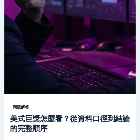
問題解答
美式巨獎怎麼看？從資料口徑到結論
的完整順序