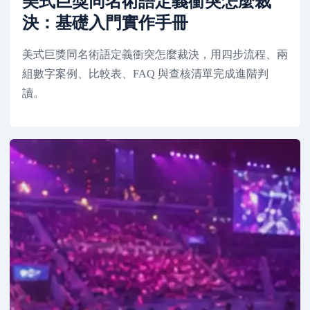
美式巨獎同名術語定義衝突怎麼裁
決：基礎入門實作手冊
美式巨獎同名術語定義衝突怎麼裁決，用四步流程、兩
組數字案例、比較表、FAQ 與查核清單完成進階判
讀。