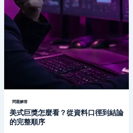
問題解答
美式巨獎怎麼看？從資料口徑到結論
的完整順序