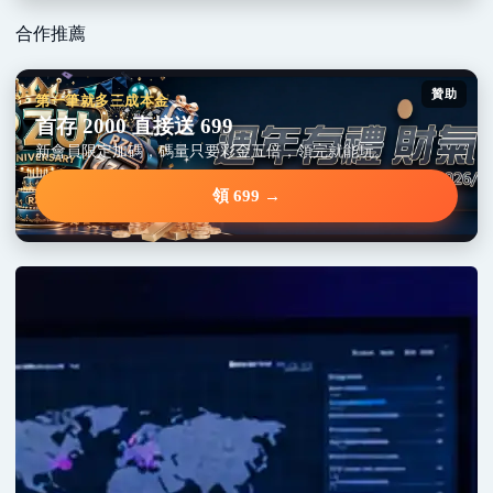
合作推薦
贊助
第一筆就多三成本金
首存 2000 直接送 699
新會員限定加碼，碼量只要彩金五倍，領完就能玩。
領 699 →