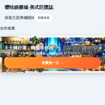
嚦咕娛樂城-美式巨獎誌
探索
主題
專欄
關於
切換深色
合作推薦
贊助
今天的轉盤還沒人轉走
天天轉好運，轉盤等你抽
單筆存款 3000 就送轉盤機會，最高 2888 每天都能中。
免費抽一次 →