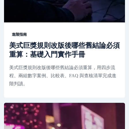
進階指南
美式巨獎規則改版後哪些舊結論必須
重算：基礎入門實作手冊
美式巨獎規則改版後哪些舊結論必須重算，用四步流
程、兩組數字案例、比較表、FAQ 與查核清單完成進
階判讀。