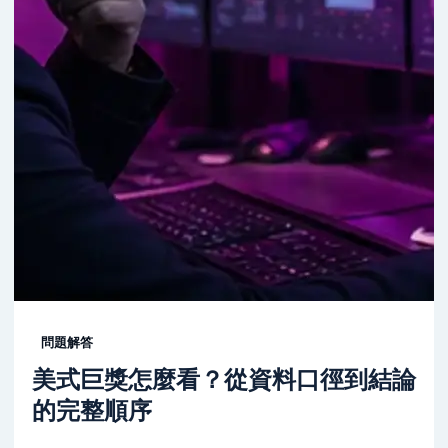
問題解答
美式巨獎怎麼看？從資料口徑到結論
的完整順序