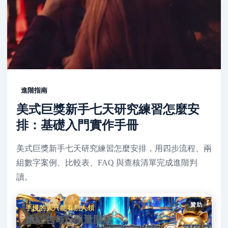
進階指南
美式巨獎新手七天研究練習怎麼安
排：基礎入門實作手冊
美式巨獎新手七天研究練習怎麼安排，用四步流程、兩
組數字案例、比較表、FAQ 與查核清單完成進階判
讀。
贊助
手慢的人只能看別人領
搶紅包每日限量開放