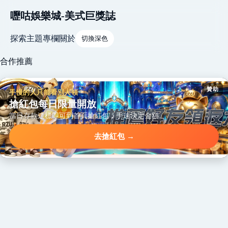
嚦咕娛樂城-美式巨獎誌
探索
主題
專欄
關於
切換深色
合作推薦
贊助
手慢的人只能看別人領
搶紅包每日限量開放
當日存款達標即可到首頁搶紅包，手速決定金額。
去搶紅包 →