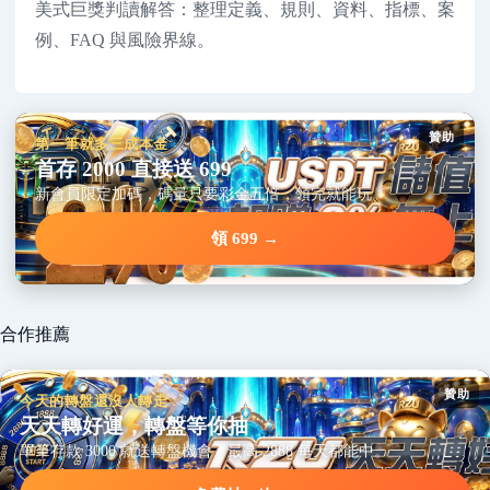
美式巨獎判讀解答：整理定義、規則、資料、指標、案
例、FAQ 與風險界線。
贊助
第一筆就多三成本金
首存 2000 直接送 699
新會員限定加碼，碼量只要彩金五倍，領完就能玩。
領 699 →
合作推薦
贊助
今天的轉盤還沒人轉走
天天轉好運，轉盤等你抽
單筆存款 3000 就送轉盤機會，最高 2888 每天都能中。