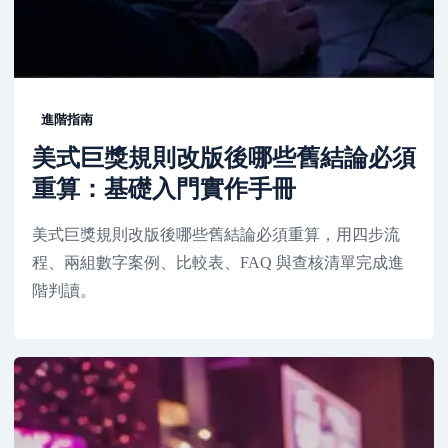
進階指南
美式巨獎規則改版後哪些舊結論必須
重算：基礎入門實作手冊
美式巨獎規則改版後哪些舊結論必須重算，用四步流
程、兩組數字案例、比較表、FAQ 與查核清單完成進
階判讀。