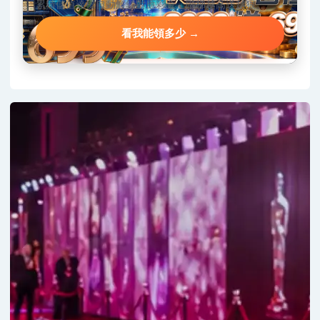
累積儲值達標自動解鎖對應彩金，階梯越高送越狠。
看我能領多少 →