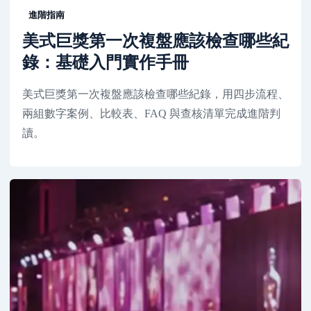
進階指南
美式巨獎第一次複盤應該檢查哪些紀
錄：基礎入門實作手冊
美式巨獎第一次複盤應該檢查哪些紀錄，用四步流程、
兩組數字案例、比較表、FAQ 與查核清單完成進階判
讀。