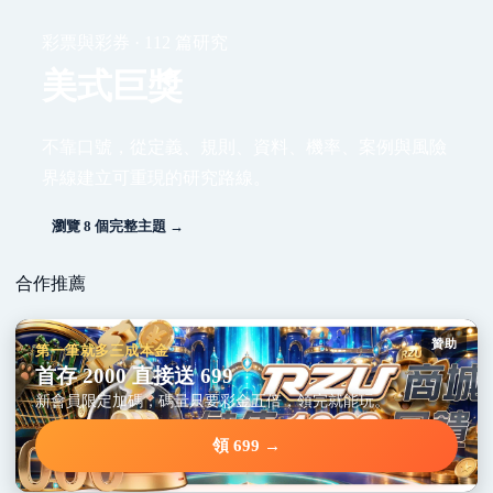
彩票與彩券 · 112 篇研究
美式巨獎
不靠口號，從定義、規則、資料、機率、案例與風險
界線建立可重現的研究路線。
瀏覽 8 個完整主題 →
合作推薦
贊助
第一筆就多三成本金
首存 2000 直接送 699
新會員限定加碼，碼量只要彩金五倍，領完就能玩。
領 699 →