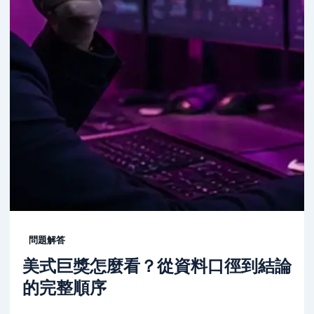
問題解答
美式巨獎怎麼看？從資料口徑到結論
的完整順序