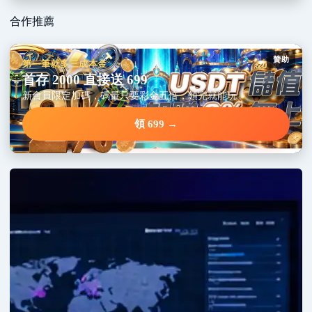
合作推薦
贊助
第一筆就多三成本金
首存 2000 直接送 699
新會員限定加碼，碼量只要彩金五倍，領完就能玩。
領 699 →