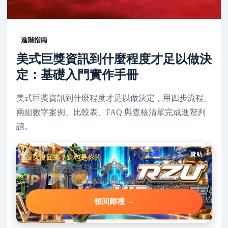
進階指南
美式巨獎資訊到什麼程度才足以做決
定：基礎入門實作手冊
美式巨獎資訊到什麼程度才足以做決定，用四步流程、
兩組數字案例、比較表、FAQ 與查核清單完成進階判
讀。
贊助
很久沒回來？這包是你的
老玩家回歸再送一次
回鍋會員專屬彩金，優惠頁面一鍵領取不用問客服。
領回歸禮 →