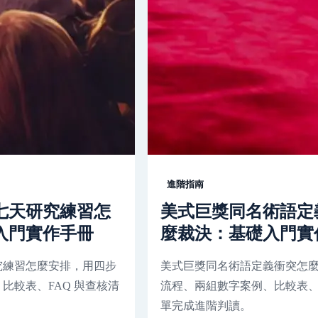
進階指南
七天研究練習怎
美式巨獎同名術語定
入門實作手冊
麼裁決：基礎入門實
究練習怎麼安排，用四步
美式巨獎同名術語定義衝突怎
比較表、FAQ 與查核清
流程、兩組數字案例、比較表、F
單完成進階判讀。