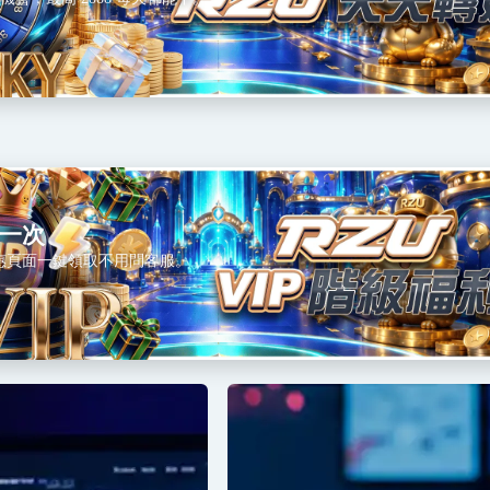
的
一次
惠頁面一鍵領取不用問客服。