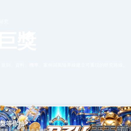
篇研究
巨獎
、規則、資料、機率、案例與風險界線建立可重現的研究路線。
盤等你抽
盤機會，最高 2888 每天都能中。