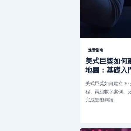
進階指南
美式巨獎如何建
地圖：基礎入
美式巨獎如何建立 3
程、兩組數字案例、比
完成進階判讀。