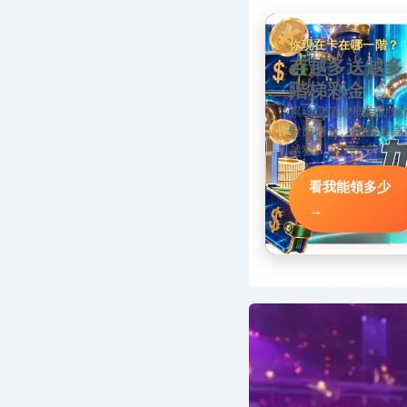
你現在卡在哪一階？
存越多送越多
階梯彩金
累積儲值達標自動解
對應彩金，階梯越高
越狠。
看我能領多少
→