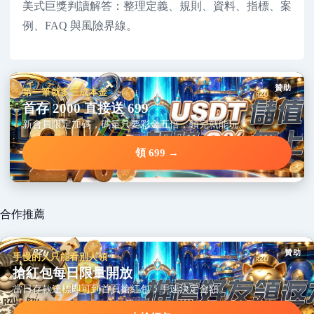
美式巨獎判讀解答：整理定義、規則、資料、指標、案
例、FAQ 與風險界線。
贊助
第一筆就多三成本金
首存 2000 直接送 699
新會員限定加碼，碼量只要彩金五倍，領完就能玩。
領 699 →
合作推薦
贊助
手慢的人只能看別人領
搶紅包每日限量開放
當日存款達標即可到首頁搶紅包，手速決定金額。