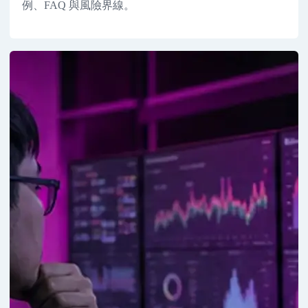
例、FAQ 與風險界線。