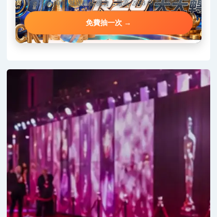
單筆存款 3000 就送轉盤機會，最高 2888 每天都能中。
免費抽一次 →