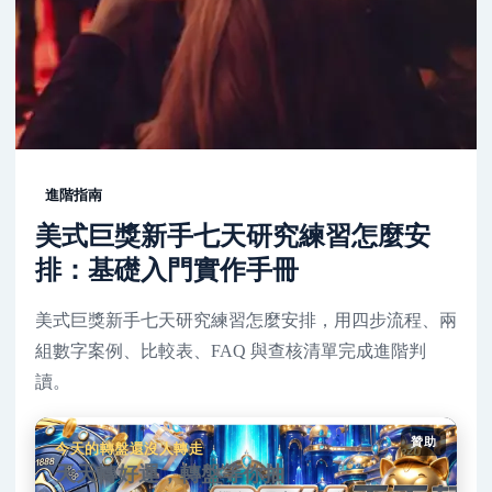
進階指南
美式巨獎新手七天研究練習怎麼安
排：基礎入門實作手冊
美式巨獎新手七天研究練習怎麼安排，用四步流程、兩
組數字案例、比較表、FAQ 與查核清單完成進階判
讀。
贊助
今天的轉盤還沒人轉走
天天轉好運，轉盤等你抽