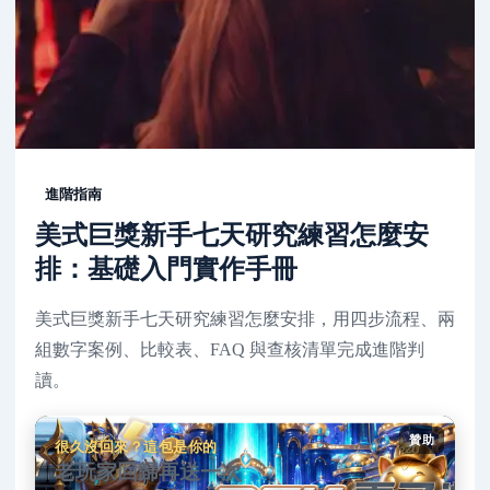
進階指南
美式巨獎新手七天研究練習怎麼安
排：基礎入門實作手冊
美式巨獎新手七天研究練習怎麼安排，用四步流程、兩
組數字案例、比較表、FAQ 與查核清單完成進階判
讀。
贊助
很久沒回來？這包是你的
老玩家回歸再送一次