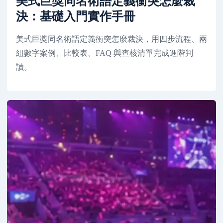
美式巨獎同名術語定義衝突怎麼裁
決：基礎入門實作手冊
美式巨獎同名術語定義衝突怎麼裁決，用四步流程、兩
組數字案例、比較表、FAQ 與查核清單完成進階判
讀。