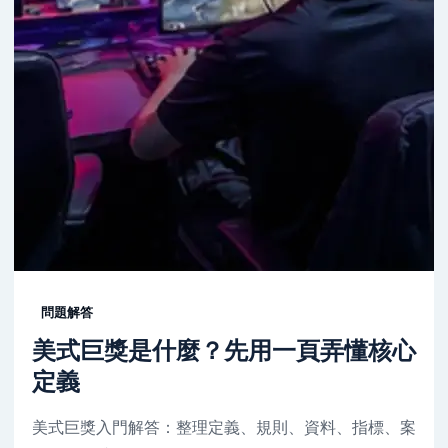
問題解答
美式巨獎是什麼？先用一頁弄懂核心
定義
美式巨獎入門解答：整理定義、規則、資料、指標、案