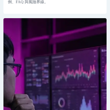
例、FAQ 與風險界線。