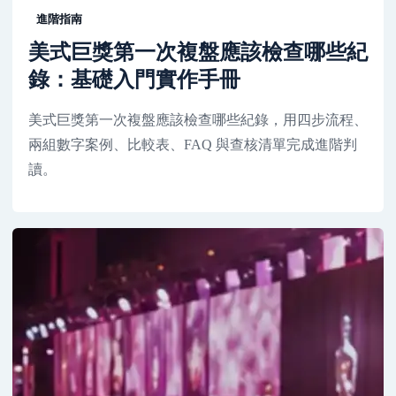
進階指南
美式巨獎第一次複盤應該檢查哪些紀
錄：基礎入門實作手冊
美式巨獎第一次複盤應該檢查哪些紀錄，用四步流程、
兩組數字案例、比較表、FAQ 與查核清單完成進階判
讀。