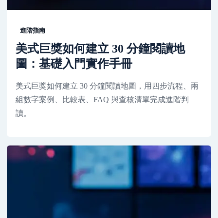
進階指南
美式巨獎如何建立 30 分鐘閱讀地
圖：基礎入門實作手冊
美式巨獎如何建立 30 分鐘閱讀地圖，用四步流程、兩
組數字案例、比較表、FAQ 與查核清單完成進階判
讀。