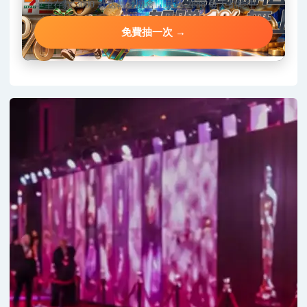
單筆存款 3000 就送轉盤機會，最高 2888 每天都能中。
免費抽一次 →