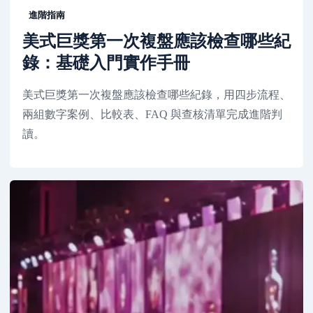
進階指南
美式巨獎第一次複盤應該檢查哪些紀
錄：基礎入門實作手冊
美式巨獎第一次複盤應該檢查哪些紀錄，用四步流程、
兩組數字案例、比較表、FAQ 與查核清單完成進階判
讀。