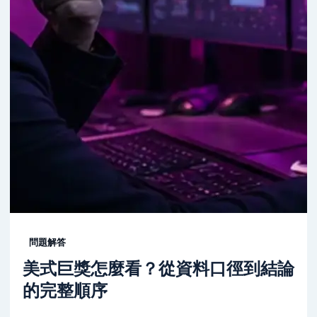
問題解答
美式巨獎怎麼看？從資料口徑到結論
的完整順序