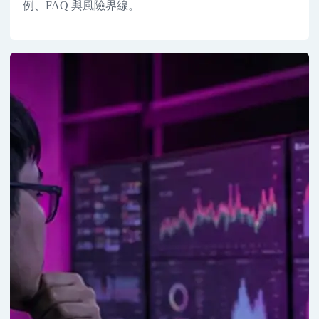
例、FAQ 與風險界線。