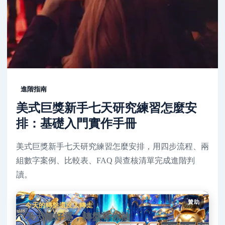
進階指南
美式巨獎新手七天研究練習怎麼安
排：基礎入門實作手冊
美式巨獎新手七天研究練習怎麼安排，用四步流程、兩
組數字案例、比較表、FAQ 與查核清單完成進階判
讀。
贊助
今天的轉盤還沒人轉走
天天轉好運，轉盤等你抽