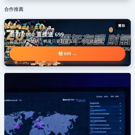
合作推薦
贊助
第一筆就多三成本金
首存 2000 直接送 699
新會員限定加碼，碼量只要彩金五倍，領完就能玩。
領 699 →