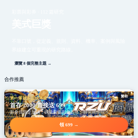
彩票與彩券 · 112 篇研究
美式巨獎
不靠口號，從定義、規則、資料、機率、案例與風險
界線建立可重現的研究路線。
瀏覽 8 個完整主題 →
合作推薦
贊助
第一筆就多三成本金
首存 2000 直接送 699
新會員限定加碼，碼量只要彩金五倍，領完就能玩。
領 699 →