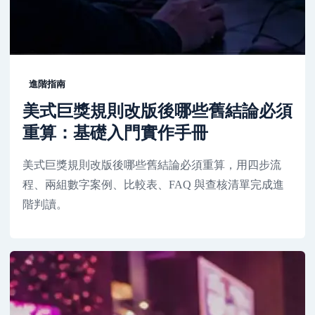
進階指南
美式巨獎規則改版後哪些舊結論必須
重算：基礎入門實作手冊
美式巨獎規則改版後哪些舊結論必須重算，用四步流
程、兩組數字案例、比較表、FAQ 與查核清單完成進
階判讀。