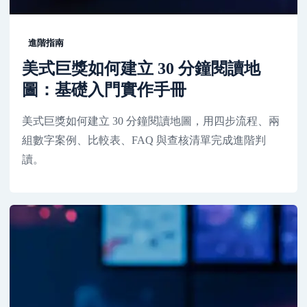
進階指南
美式巨獎如何建立 30 分鐘閱讀地
圖：基礎入門實作手冊
美式巨獎如何建立 30 分鐘閱讀地圖，用四步流程、兩
組數字案例、比較表、FAQ 與查核清單完成進階判
讀。