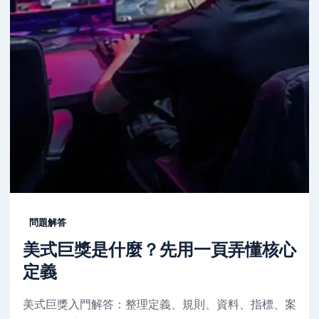
問題解答
美式巨獎是什麼？先用一頁弄懂核心
定義
美式巨獎入門解答：整理定義、規則、資料、指標、案