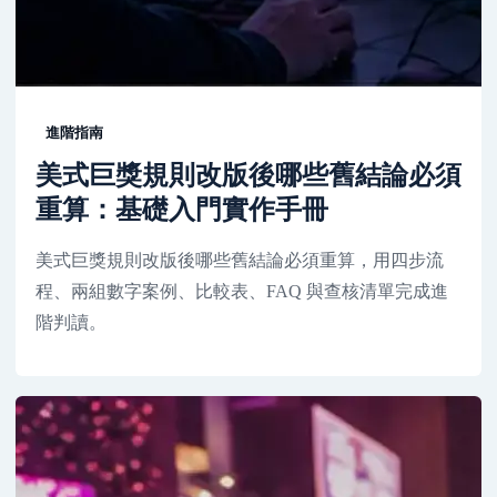
進階指南
美式巨獎規則改版後哪些舊結論必須
重算：基礎入門實作手冊
美式巨獎規則改版後哪些舊結論必須重算，用四步流
程、兩組數字案例、比較表、FAQ 與查核清單完成進
階判讀。