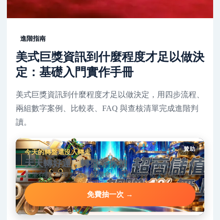
進階指南
美式巨獎資訊到什麼程度才足以做決
定：基礎入門實作手冊
美式巨獎資訊到什麼程度才足以做決定，用四步流程、
兩組數字案例、比較表、FAQ 與查核清單完成進階判
讀。
贊助
今天的轉盤還沒人轉走
天天轉好運，轉盤等你抽
單筆存款 3000 就送轉盤機會，最高 2888 每天都能中。
免費抽一次 →