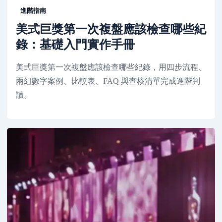
進階指南
美式巨獎第一次複盤應該檢查哪些紀
錄：基礎入門實作手冊
美式巨獎第一次複盤應該檢查哪些紀錄，用四步流程、
兩組數字案例、比較表、FAQ 與查核清單完成進階判
讀。